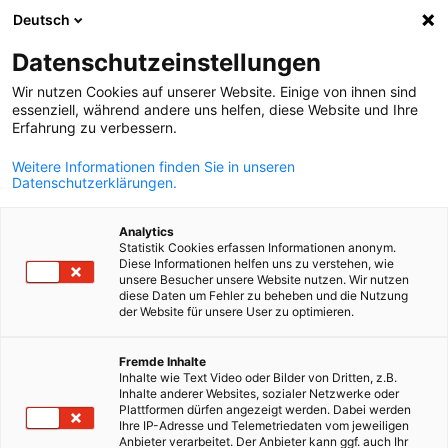
Deutsch
Suche öffnen
Navi
Ein
Info Hub:
Neuigkeiten
Datenschutzeinstellungen
Wir nutzen Cookies auf unserer Website. Einige von ihnen sind
Hier finden Sie alles, was für Ihr Unternehmen wichtig ist:
essenziell, während andere uns helfen, diese Website und Ihre
Erfahrung zu verbessern.
wirtschaftliche und rechtliche Nachrichten,
Geschäftsberichte, Umfrageergebnisse und
Weitere Informationen finden Sie in unseren
Datenschutzerklärungen.
Pressemitteilungen
Analytics
Statistik Cookies erfassen Informationen anonym.
Diese Informationen helfen uns zu verstehen, wie
unsere Besucher unsere Website nutzen. Wir nutzen
diese Daten um Fehler zu beheben und die Nutzung
Filter und Sortierung anzeigen
der Website für unsere User zu optimieren.
Filteroptionen wurden erfolgreich aktualisiert
German
Fremde Inhalte
Inhalte wie Text Video oder Bilder von Dritten, z.B.
Inhalte anderer Websites, sozialer Netzwerke oder
Plattformen dürfen angezeigt werden. Dabei werden
Im Zusammenhang mit Neuigkeiten
Ihre IP-Adresse und Telemetriedaten vom jeweiligen
Anbieter verarbeitet. Der Anbieter kann ggf. auch Ihr