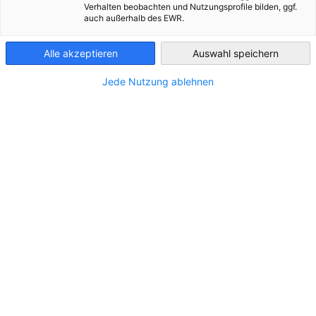
Verhalten beobachten und Nutzungsprofile bilden, ggf.
ALLE NEUIGKEITEN
AHK NEWS
INDUSTRIE
POLITIK NEWS
PUBLIKA
auch außerhalb des EWR.
Belarus
Alle akzeptieren
Auswahl speichern
Jede Nutzung ablehnen
Das BIP von Belarus stieg im Januar -
September 2025 um 1,6%
NEUIGKEITEN
Das BIP von Belarus stieg im Januar - September
2025 im Vergleich zum Vorjahreszeitraum um 1,6%.