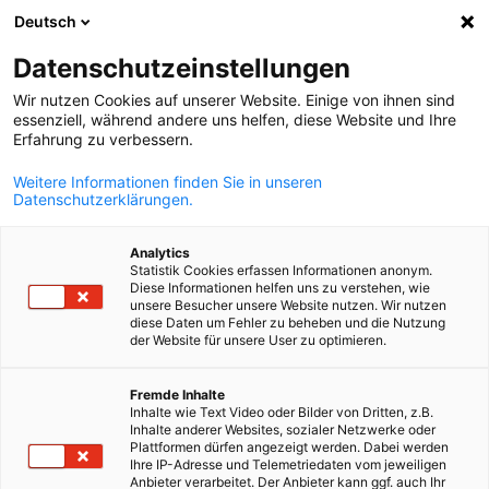
Deutsch
Suche öffnen
Navi
Ein
Datenschutzeinstellungen
Wir nutzen Cookies auf unserer Website. Einige von ihnen sind
essenziell, während andere uns helfen, diese Website und Ihre
Erfahrung zu verbessern.
Weitere Informationen finden Sie in unseren
Datenschutzerklärungen.
Analytics
Statistik Cookies erfassen Informationen anonym.
Diese Informationen helfen uns zu verstehen, wie
© Getty Images
unsere Besucher unsere Website nutzen. Wir nutzen
diese Daten um Fehler zu beheben und die Nutzung
News
03/10/2025
der Website für unsere User zu optimieren.
Internationale
German
Fremde Inhalte
Inhalte wie Text Video oder Bilder von Dritten, z.B.
Währungsreserven der
Inhalte anderer Websites, sozialer Netzwerke oder
Plattformen dürfen angezeigt werden. Dabei werden
Republik Belarus zum 1.
Ihre IP-Adresse und Telemetriedaten vom jeweiligen
Anbieter verarbeitet. Der Anbieter kann ggf. auch Ihr