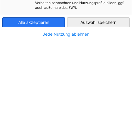
Auf dieser Seite finden Sie Informationen über
Verhalten beobachten und Nutzungsprofile bilden, ggf.
auch außerhalb des EWR.
Gegenmaßnahmen von Belarus
Belarus
04.02.2026
Alle akzeptieren
Auswahl speichern
Durch
die Verordnung des Ministerrats der Republik
Jede Nutzung ablehnen
Belarus vom 30. Januar 2026 Nr. 54
wurde eine spezielle
Beschränkungsmaßnahme eingeführt.
Es wurde ein Verbot für Einwohner festgelegt, bei Personen
aus „unfreundlichen“ Ländern Dienstleistungen zur
Kennzeichnung von alkoholischen Getränken mit den
Zölle‑Marken der Republik Belarus zu bestellen, wenn diese
Produkte in die Republik Belarus eingeführt werden.
Diese Beschränkungsmaßnahme wurde zuvor bereits durch
die Verordnung Nr. 246 des Ministerrats vom 22. April 2022
eingeführt, jedoch ist die Gültigkeit der betreffenden
Bestimmungen am 31. Dezember 2025 abgelaufen.
Die Verordnung trat am 4. Februar 2026 in Kraft und gilt bis
zum 31. Dezember 2027.